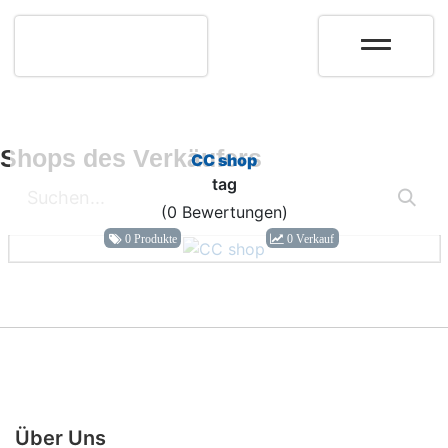
Shops des Verkäufers
CC shop
tag
(0 Bewertungen)
0 Produkte
0 Verkauf
Über Uns