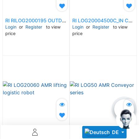
RI RILOG2000195 OUTDOOR Handling logistic robot
RI LOG20004500C_IN Counterbalanced logistic robot
Login
or
Register
to view
Login
or
Register
to view
price
price
Descoperă RiA Ecosystem
Platformă integrată pentru managementul flotei de roboți
Monitorizare în timp real și analiză date
Conectează roboți, software și servicii într-o singură
soluție
Scalabil de la 1 robot la zeci de unități
Află mai mult
Discută cu RiA
RI LOG20060 AMR lifting logistic robot
RI LOG50 AMR Conveyor series
DE
Login
or
Register
to view
Login
or
Register
to view