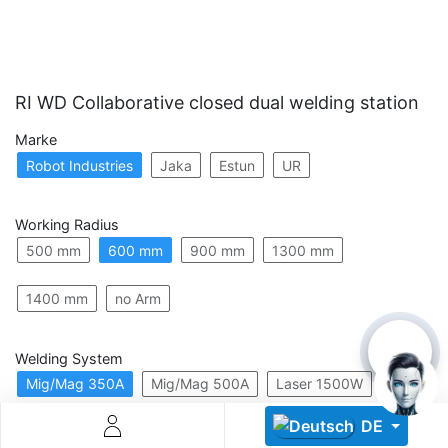
RI WD Collaborative closed dual welding station
Marke
Robot Industries
Jaka
Estun
UR
Descoperă RiA Ecosystem
Platformă integrată pentru managementul flotei de roboți
Working Radius
Monitorizare în timp real și analiză date
500 mm
600 mm
900 mm
1300 mm
Conectează roboți, software și servicii într-o singură
soluție
Scalabil de la 1 robot la zeci de unități
1400 mm
no Arm
Află mai mult
Discută cu RiA
Welding System
Mig/Mag 350A
Mig/Mag 500A
Laser 1500W
DE
Laser 2000W
Laser 3000W