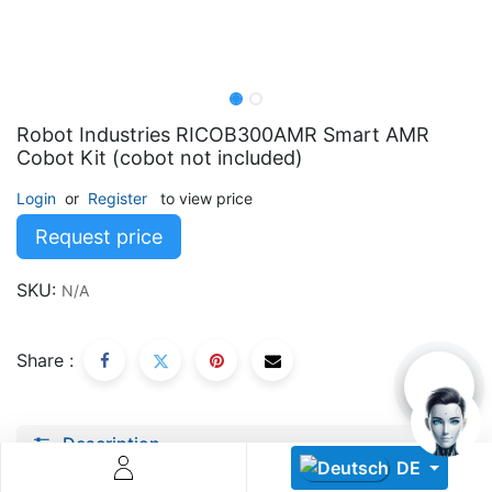
Robot Industries RICOB300AMR Smart AMR
Cobot Kit (cobot not included)
Descoperă RiA Ecosystem
Login
or
Register
to view price
Platformă integrată pentru managementul flotei de roboți
Request price
Monitorizare în timp real și analiză date
Conectează roboți, software și servicii într-o singură
SKU:
N/A
soluție
Scalabil de la 1 robot la zeci de unități
Share :
Află mai mult
Discută cu RiA
Description
DE
Specifications