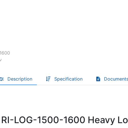
Descoperă RiA Ecosystem
Platformă integrată pentru managementul
flotei de roboți
Monitorizare în timp real și analiză date
Conectează roboți, software și servicii într-
o singură soluție
Scalabil de la 1 robot la zeci de unități
Află mai mult
Discută cu RiA
Description
Specification
Document
s RI-LOG-1500-1600 Heavy Lo