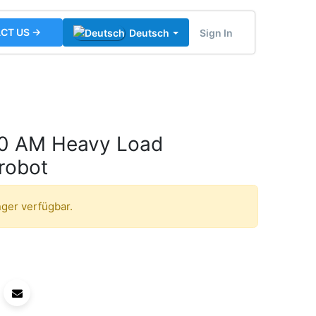
CT US →
Sign In
Deutsch
0 AM Heavy Load
 robot
nger verfügbar.