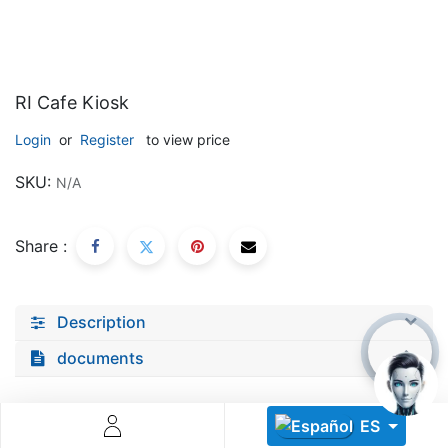
RI Cafe Kiosk
Login
or
Register
to view price
Descoperă RiA Ecosystem
SKU:
N/A
Platformă integrată pentru managementul flotei de roboți
Monitorizare în timp real și analiză date
Share :
Conectează roboți, software și servicii într-o singură
soluție
Scalabil de la 1 robot la zeci de unități
Description
Află mai mult
Discută cu RiA
documents
ES