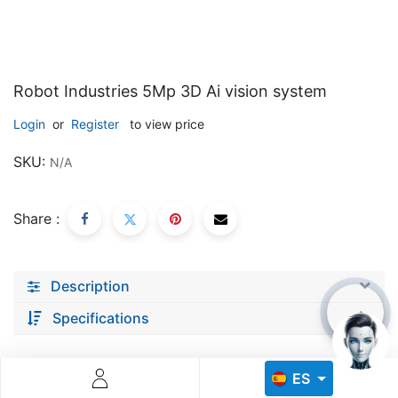
Robot Industries 5Mp 3D Ai vision system
Login
or
Register
to view price
Descoperă RiA Ecosystem
SKU:
N/A
Platformă integrată pentru managementul flotei de roboți
Monitorizare în timp real și analiză date
Share :
Conectează roboți, software și servicii într-o singură
soluție
Scalabil de la 1 robot la zeci de unități
Description
Află mai mult
Discută cu RiA
Specifications
ES