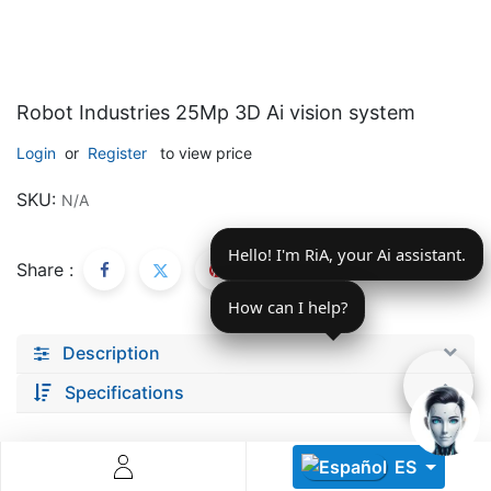
Robot Industries 25Mp 3D Ai vision system
Login
or
Register
to view price
Descoperă RiA Ecosystem
SKU:
N/A
Platformă integrată pentru managementul flotei de roboți
Hello! I'm RiA, your Ai assistant.
Monitorizare în timp real și analiză date
Share :
Conectează roboți, software și servicii într-o singură
soluție
How can I help?
Scalabil de la 1 robot la zeci de unități
Description
Află mai mult
Discută cu RiA
Specifications
ES