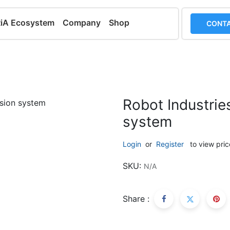
RiA Ecosystem
Company
Shop
CONTA
Robot Industrie
system
Login
or
Register
to view pric
SKU:
N/A
Share :