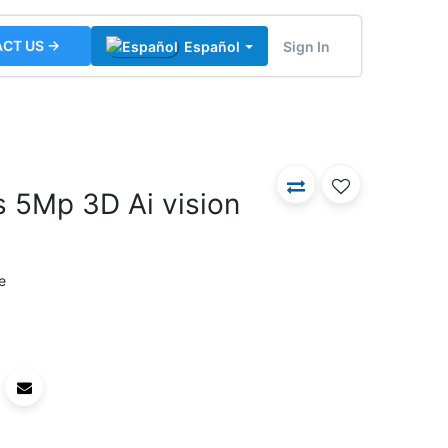
CT US →
Sign In
Español
s 5Mp 3D Ai vision
e