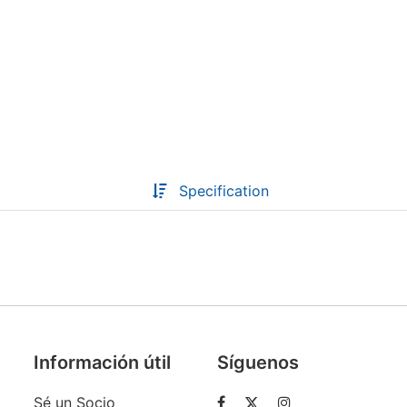
Descoperă RiA Ecosystem
Platformă integrată pentru managementul
flotei de roboți
Monitorizare în timp real și analiză date
Conectează roboți, software și servicii într-
o singură soluție
Specification
Scalabil de la 1 robot la zeci de unități
Află mai mult
Discută cu RiA
Información útil
Síguenos
Sé un Socio