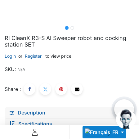
RI CleanX R3-S AI Sweeper robot and docking
station SET
Descoperă RiA Ecosystem
Login
or
Register
to view price
Platformă integrată pentru managementul flotei de roboți
SKU:
N/A
Monitorizare în timp real și analiză date
Conectează roboți, software și servicii într-o singură
soluție
Share :
Scalabil de la 1 robot la zeci de unități
Află mai mult
Discută cu RiA
Description
Specifications
FR
documents