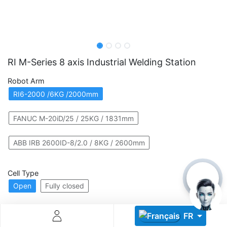
RI M-Series 8 axis Industrial Welding Station
Robot Arm
Descoperă RiA Ecosystem
RI6-2000 /6KG /2000mm
Platformă integrată pentru managementul flotei de roboți
Monitorizare în timp real și analiză date
FANUC M-20iD/25 / 25KG / 1831mm
Conectează roboți, software și servicii într-o singură
soluție
ABB IRB 2600ID-8/2.0 / 8KG / 2600mm
Scalabil de la 1 robot la zeci de unități
Cell Type
Află mai mult
Discută cu RiA
Open
Fully closed
FR
Welding System