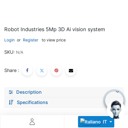
Robot Industries 5Mp 3D Ai vision system
Login
or
Register
to view price
Descoperă RiA Ecosystem
SKU:
N/A
Platformă integrată pentru managementul flotei de roboți
Monitorizare în timp real și analiză date
Share :
Conectează roboți, software și servicii într-o singură
soluție
Scalabil de la 1 robot la zeci de unități
Description
Află mai mult
Discută cu RiA
Specifications
IT