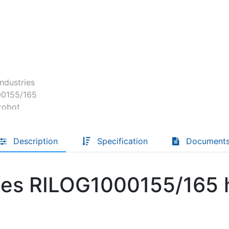
Descoperă RiA Ecosystem
Platformă integrată pentru managementul
flotei de roboți
Monitorizare în timp real și analiză date
Conectează roboți, software și servicii într-
o singură soluție
Scalabil de la 1 robot la zeci de unități
Află mai mult
Discută cu RiA
Description
Specification
Document
ries RILOG1000155/165 