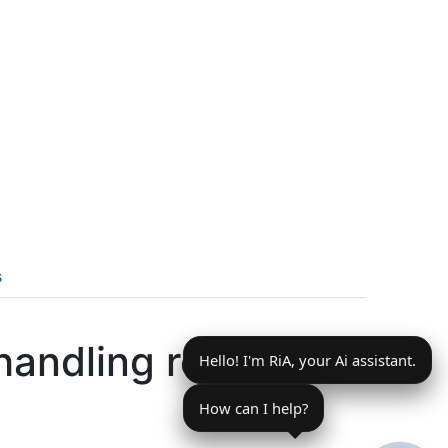
s
ha
ndling robot
Hello! I'm RiA, your Ai assistant.
How can I help?