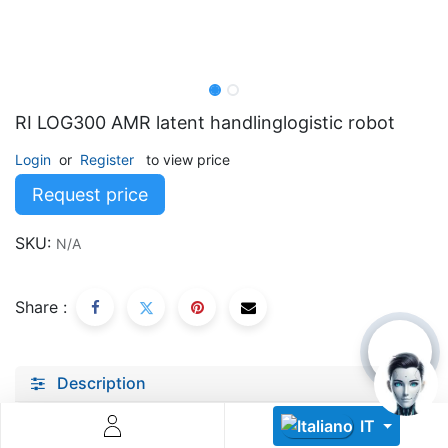
RI LOG300 AMR latent handlinglogistic robot
Login
or
Register
to view price
Descoperă RiA Ecosystem
Request price
Platformă integrată pentru managementul flotei de roboți
Monitorizare în timp real și analiză date
SKU:
N/A
Conectează roboți, software și servicii într-o singură
soluție
Scalabil de la 1 robot la zeci de unități
Share :
Află mai mult
Discută cu RiA
Description
Specifications
IT