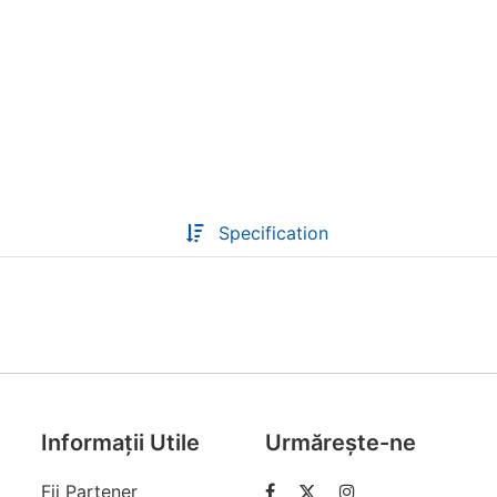
Descoperă RiA Ecosystem
Platformă integrată pentru managementul
flotei de roboți
Monitorizare în timp real și analiză date
Conectează roboți, software și servicii într-
o singură soluție
Specification
Scalabil de la 1 robot la zeci de unități
Află mai mult
Discută cu RiA
Informații Utile
Urmărește-ne
Fii Partener