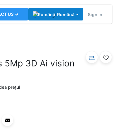
CT US →
Sign In
Română
s 5Mp 3D Ai vision
dea prețul