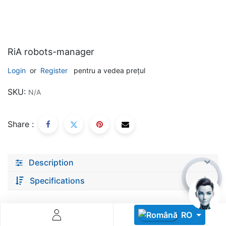
RiA robots-manager
Login
or
Register
pentru a vedea prețul
Descoperă RiA Ecosystem
SKU:
N/A
Platformă integrată pentru managementul flotei de roboți
Monitorizare în timp real și analiză date
Share :
Conectează roboți, software și servicii într-o singură
soluție
Scalabil de la 1 robot la zeci de unități
Description
Află mai mult
Discută cu RiA
Specifications
RO