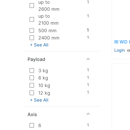
up to
1
2600 mm
up to
1
2100 mm
5
500 mm
1
2400 mm
+ See All
Login
o
Payload
1
3 kg
1
6 kg
1
10 kg
1
12 kg
+ See All
Axis
1
6