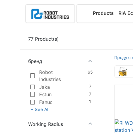
Products
RiA E
77
Product(s)
Продукт
бренд
Robot
65
Industries
7
Jaka
7
Estun
1
Fanuc
+ See All
Working Radius