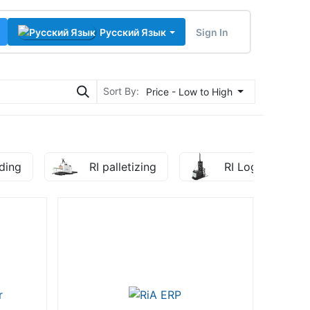
Sign In
Русский Язык
Sort By:
Price - Low to High
ding
RI palletizing
RI Logistics