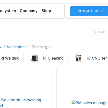
cosystem
Company
Shop
CONTACT US →
ы
Marketplace
RI catalogue
RI Welding
RI Cleaning
RI CNC ten