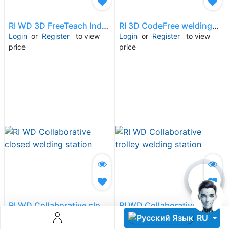
RI WD 3D FreeTeach Industrial Welding Station
RI 3D CodeFree welding software - vision and laser teaching-free and tracking intelligent welding system
Login
or
Register
to view
Login
or
Register
to view
price
price
Descoperă RiA Ecosystem
Platformă integrată pentru managementul flotei de roboți
Monitorizare în timp real și analiză date
Conectează roboți, software și servicii într-o singură
soluție
Scalabil de la 1 robot la zeci de unități
Află mai mult
Discută cu RiA
RI WD Collaborative closed welding station
RI WD Collaborative trolley welding station
Login
or
Register
to view
Login
or
Register
to view
RU
price
price