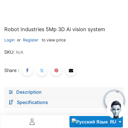
Robot Industries 5Mp 3D Ai vision system
Login
or
Register
to view price
Descoperă RiA Ecosystem
SKU:
N/A
Platformă integrată pentru managementul flotei de roboți
Monitorizare în timp real și analiză date
Share :
Conectează roboți, software și servicii într-o singură
soluție
Scalabil de la 1 robot la zeci de unități
Description
Află mai mult
Discută cu RiA
Specifications
RU