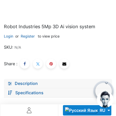
Robot Industries 5Mp 3D Ai vision system
Login
or
Register
to view price
Descoperă RiA Ecosystem
SKU:
N/A
Platformă integrată pentru managementul flotei de roboți
Monitorizare în timp real și analiză date
Share :
Conectează roboți, software și servicii într-o singură
soluție
Scalabil de la 1 robot la zeci de unități
Description
Află mai mult
Discută cu RiA
Specifications
RU