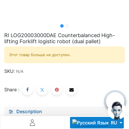
RI LOG20003000DAE Counterbalanced High-
lifting Forklift logistic robot (dual pallet)
Descoperă RiA Ecosystem
Этот товар больше не доступен.
Platformă integrată pentru managementul flotei de roboți
Monitorizare în timp real și analiză date
SKU:
N/A
Conectează roboți, software și servicii într-o singură
soluție
Scalabil de la 1 robot la zeci de unități
Share :
Află mai mult
Discută cu RiA
Description
Specifications
RU