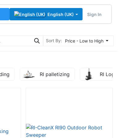
Sign In
English (UK)
Sort By:
Price - Low to High
ding
RI palletizing
RI Logistics