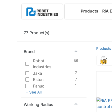
Products
RiA 
77
Product(s)
Products
Brand
Robot
65
Industries
7
Jaka
7
Estun
1
Fanuc
+ See All
Working Radius