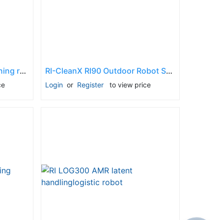
RI CleanX R3 5-in-1 AI cleaning robot and docking station SET
RI-CleanX RI90 Outdoor Robot Sweeper
ce
Login
or
Register
to view price