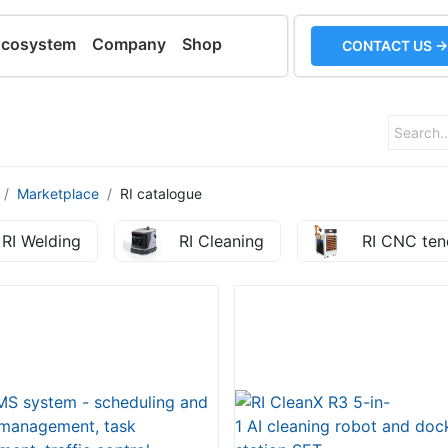
Ecosystem
Company
Shop
CONTACT US →
Marketplace
RI catalogue
RI Welding
RI Cleaning
RI CNC ten