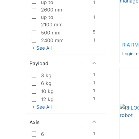
up to
1
2600 mm
up to
1
2100 mm
5
500 mm
1
2400 mm
+ See All
Login
o
Payload
1
3 kg
1
6 kg
1
10 kg
1
12 kg
+ See All
Axis
1
6