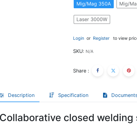
Mig/Mag 350A
Mig/Ma
Laser 3000W
Descoperă RiA Ecosystem
Platformă integrată pentru managementul
flotei de roboți
Login
or
Register
to view pric
Monitorizare în timp real și analiză date
SKU:
N/A
Conectează roboți, software și servicii într-
o singură soluție
Scalabil de la 1 robot la zeci de unități
Share :
Află mai mult
Discută cu RiA
Description
Specification
Document
Collaborative closed welding 