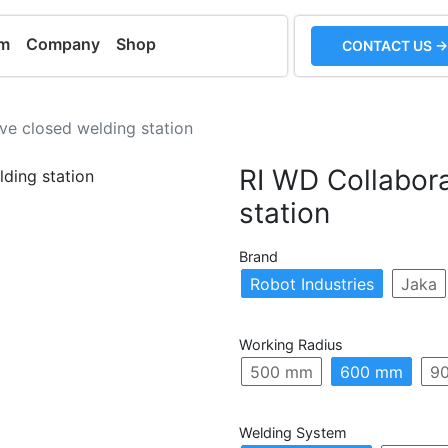
em
Company
Shop
CONTACT US →
ve closed welding station
RI WD Collabora
station
Brand
Robot Industries
Jaka
Working Radius
500 mm
600 mm
9
Welding System