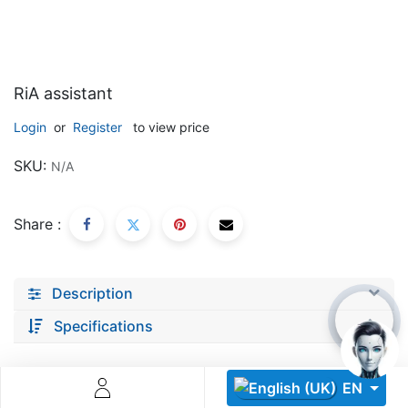
RiA assistant
Login
or
Register
to view price
Descoperă RiA Ecosystem
SKU:
N/A
Platformă integrată pentru managementul flotei de roboți
Monitorizare în timp real și analiză date
Share :
Conectează roboți, software și servicii într-o singură
soluție
Scalabil de la 1 robot la zeci de unități
Description
Află mai mult
Discută cu RiA
Specifications
EN