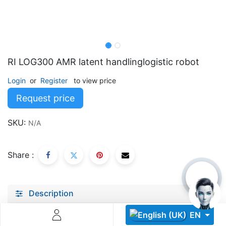
RI LOG300 AMR latent handlinglogistic robot
Login
or
Register
to view price
Descoperă RiA Ecosystem
Request price
Platformă integrată pentru managementul flotei de roboți
Monitorizare în timp real și analiză date
SKU:
N/A
Conectează roboți, software și servicii într-o singură
soluție
Scalabil de la 1 robot la zeci de unități
Share :
Află mai mult
Discută cu RiA
Description
Specifications
EN