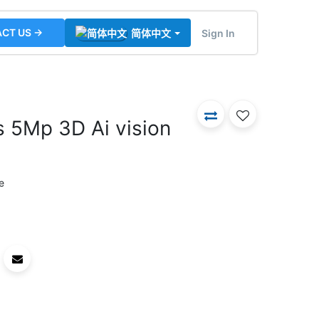
CT US →
Sign In
简体中文
s 5Mp 3D Ai vision
e