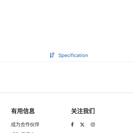
Descoperă RiA Ecosystem
Platformă integrată pentru managementul
flotei de roboți
Monitorizare în timp real și analiză date
Conectează roboți, software și servicii într-
Specification
o singură soluție
Scalabil de la 1 robot la zeci de unități
Află mai mult
Discută cu RiA
有用信息
关注我们
成为合作伙伴