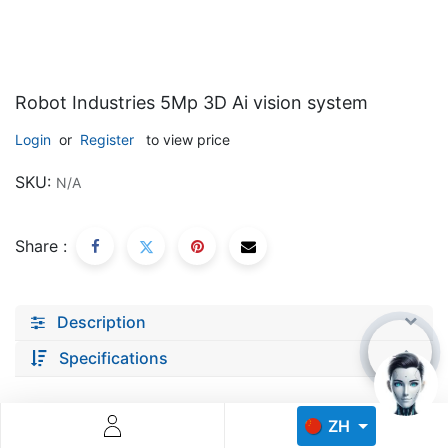
Robot Industries 5Mp 3D Ai vision system
Login
or
Register
to view price
Descoperă RiA Ecosystem
SKU:
N/A
Platformă integrată pentru managementul flotei de roboți
Monitorizare în timp real și analiză date
Share :
Conectează roboți, software și servicii într-o singură
soluție
Scalabil de la 1 robot la zeci de unități
Description
Află mai mult
Discută cu RiA
Specifications
ZH