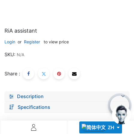
RiA assistant
Login
or
Register
to view price
Descoperă RiA Ecosystem
SKU:
N/A
Platformă integrată pentru managementul flotei de roboți
Monitorizare în timp real și analiză date
Share :
Conectează roboți, software și servicii într-o singură
soluție
Scalabil de la 1 robot la zeci de unități
Description
Află mai mult
Discută cu RiA
Specifications
ZH