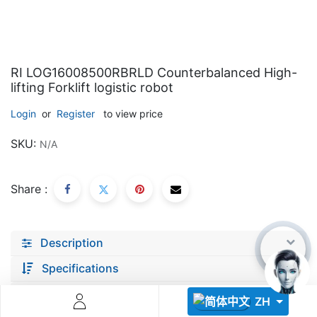
RI LOG16008500RBRLD Counterbalanced High-
lifting Forklift logistic robot
Login
or
Register
to view price
Descoperă RiA Ecosystem
SKU:
N/A
Platformă integrată pentru managementul flotei de roboți
Monitorizare în timp real și analiză date
Conectează roboți, software și servicii într-o singură
Share :
soluție
Scalabil de la 1 robot la zeci de unități
Description
Află mai mult
Discută cu RiA
Specifications
documents
ZH