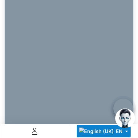
Descoperă RiA Ecosystem
Platformă integrată pentru managementul flotei de roboți
Monitorizare în timp real și analiză date
Conectează roboți, software și servicii într-o singură
soluție
Scalabil de la 1 robot la zeci de unități
Află mai mult
Discută cu RiA
EN