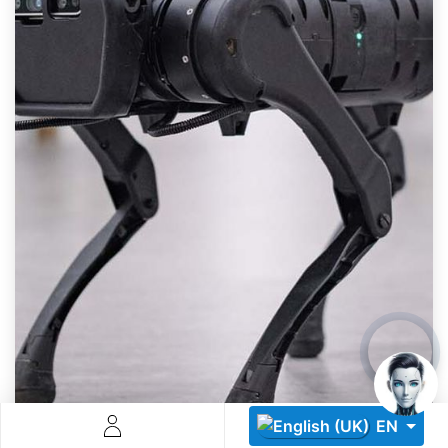
Descoperă RiA Ecosystem
Platformă integrată pentru managementul flotei de roboți
Monitorizare în timp real și analiză date
Conectează roboți, software și servicii într-o singură
soluție
Scalabil de la 1 robot la zeci de unități
Află mai mult
Discută cu RiA
EN