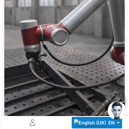
Descoperă RiA Ecosystem
Platformă integrată pentru managementul flotei de roboți
Monitorizare în timp real și analiză date
Conectează roboți, software și servicii într-o singură
soluție
Scalabil de la 1 robot la zeci de unități
Află mai mult
Discută cu RiA
EN