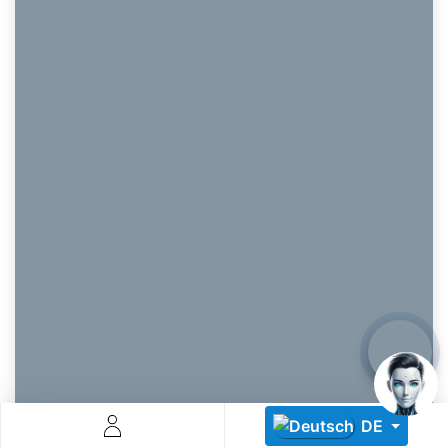
Descoperă RiA Ecosystem
Platformă integrată pentru managementul flotei de roboți
Monitorizare în timp real și analiză date
Conectează roboți, software și servicii într-o singură
soluție
Scalabil de la 1 robot la zeci de unități
Află mai mult
Discută cu RiA
DE