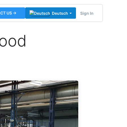
CT US →
Sign In
Deutsch
Food