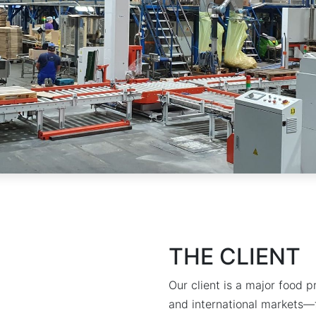
Descoperă RiA Ecosystem
Platformă integrată pentru managementul
flotei de roboți
Monitorizare în timp real și analiză date
Conectează roboți, software și servicii într-
o singură soluție
Scalabil de la 1 robot la zeci de unități
Află mai mult
Discută cu RiA
THE CLIENT
Our client is a major food 
and international markets