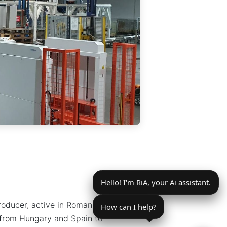
Hello! I'm RiA, your Ai assistant.
producer, active in Romania
How can I help?
—from Hungary and Spain to