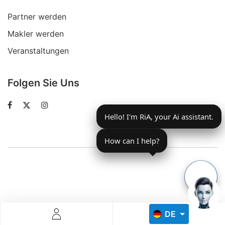
Partner werden
Makler werden
Veranstaltungen
Folgen Sie Uns
Descoperă RiA Ecosystem
Platformă integrată pentru managementul flotei de roboți
Hello! I'm RiA, your Ai assistant.
Monitorizare în timp real și analiză date
Conectează roboți, software și servicii într-o singură
soluție
How can I help?
Scalabil de la 1 robot la zeci de unități
Află mai mult
Discută cu RiA
DE