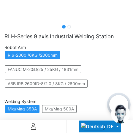
RI H-Series 9 axis Industrial Welding Station
Robot Arm
Descoperă RiA Ecosystem
RI6-2000 /6KG /2000mm
Platformă integrată pentru managementul flotei de roboți
Monitorizare în timp real și analiză date
FANUC M-20iD/25 / 25KG / 1831mm
Conectează roboți, software și servicii într-o singură
soluție
ABB IRB 2600ID-8/2.0 / 8KG / 2600mm
Scalabil de la 1 robot la zeci de unități
Welding System
Află mai mult
Discută cu RiA
Mig/Mag 350A
Mig/Mag 500A
DE
Cell Type