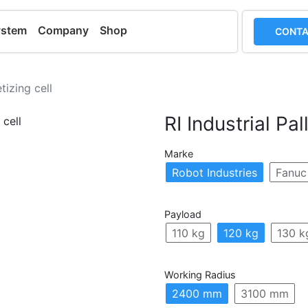
ystem
Company
Shop
CONTA
etizing cell
RI Industrial Pal
Marke
Robot Industries
Fanuc
Payload
110 kg
120 kg
130 k
Working Radius
2400 mm
3100 mm