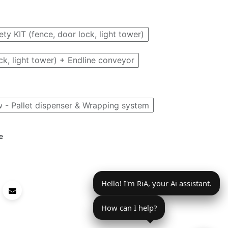
ety KIT (fence, door lock, light tower)
ck, light tower) + Endline conveyor
 - Pallet dispenser & Wrapping system
e
Hello! I'm RiA, your Ai assistant.
How can I help?