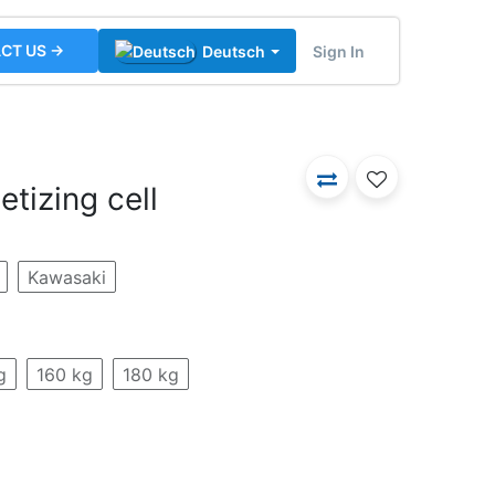
CT US →
Sign In
Deutsch
letizing cell
Kawasaki
g
160 kg
180 kg