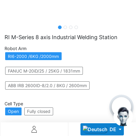
RI M-Series 8 axis Industrial Welding Station
Robot Arm
Descoperă RiA Ecosystem
RI6-2000 /6KG /2000mm
Platformă integrată pentru managementul flotei de roboți
Monitorizare în timp real și analiză date
FANUC M-20iD/25 / 25KG / 1831mm
Conectează roboți, software și servicii într-o singură
soluție
ABB IRB 2600ID-8/2.0 / 8KG / 2600mm
Scalabil de la 1 robot la zeci de unități
Cell Type
Află mai mult
Discută cu RiA
Open
Fully closed
DE
Welding System