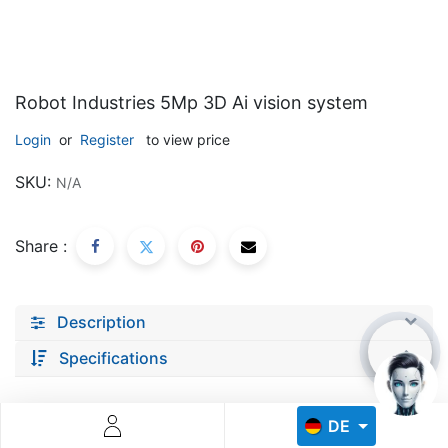
Robot Industries 5Mp 3D Ai vision system
Login
or
Register
to view price
Descoperă RiA Ecosystem
SKU:
N/A
Platformă integrată pentru managementul flotei de roboți
Monitorizare în timp real și analiză date
Share :
Conectează roboți, software și servicii într-o singură
soluție
Scalabil de la 1 robot la zeci de unități
Description
Află mai mult
Discută cu RiA
Specifications
DE