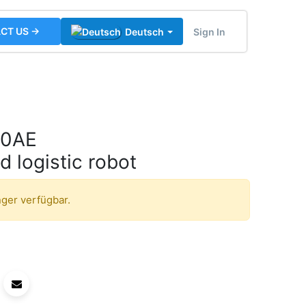
CT US →
Sign In
Deutsch
00AE
 logistic robot
nger verfügbar.