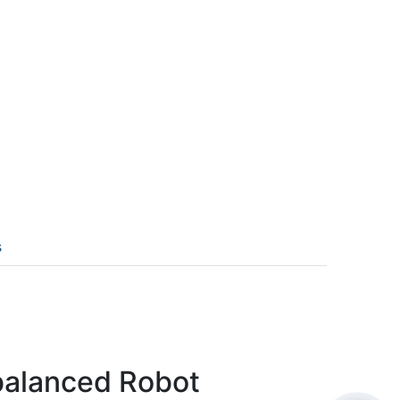
s
Hello! I'm RiA, your Ai assistant.
How can I help?
balanced Robot