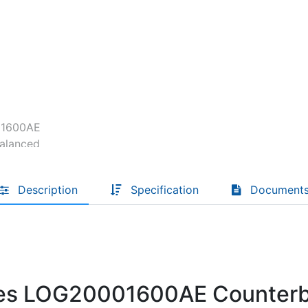
Descoperă RiA Ecosystem
Platformă integrată pentru managementul
flotei de roboți
Monitorizare în timp real și analiză date
Conectează roboți, software și servicii într-
o singură soluție
Scalabil de la 1 robot la zeci de unități
Află mai mult
Discută cu RiA
Description
Specification
Document
ies LOG20001600AE Counter