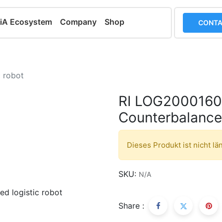
iA Ecosystem
Company
Shop
CONTA
 robot
RI LOG200016
Counterbalanced
Dieses Produkt ist nicht lä
SKU:
N/A
Share :