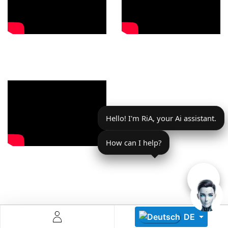
Descoperă RiA Ecosystem
Platformă integrată pentru managementul flotei de roboți
Hello! I'm RiA, your Ai assistant.
Monitorizare în timp real și analiză date
Conectează roboți, software și servicii într-o singură
soluție
How can I help?
Scalabil de la 1 robot la zeci de unități
Află mai mult
Discută cu RiA
DE