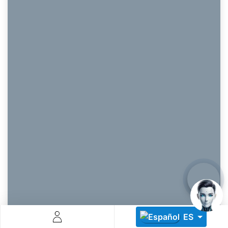
Descoperă RiA Ecosystem
Platformă integrată pentru managementul flotei de roboți
Monitorizare în timp real și analiză date
Conectează roboți, software și servicii într-o singură
soluție
Scalabil de la 1 robot la zeci de unități
Află mai mult
Discută cu RiA
ES