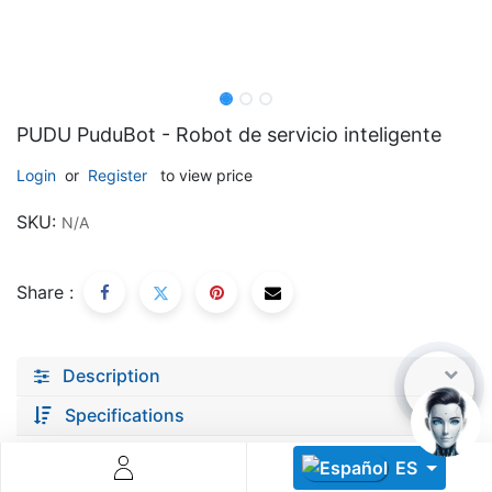
PUDU PuduBot - Robot de servicio inteligente
Login
or
Register
to view price
Descoperă RiA Ecosystem
SKU:
N/A
Platformă integrată pentru managementul flotei de roboți
Monitorizare în timp real și analiză date
Conectează roboți, software și servicii într-o singură
Share :
soluție
Scalabil de la 1 robot la zeci de unități
Description
Află mai mult
Discută cu RiA
Specifications
ES