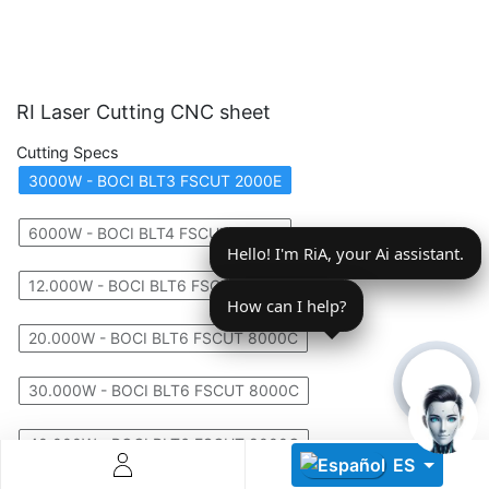
RI Laser Cutting CNC sheet
Cutting Specs
3000W - BOCI BLT3 FSCUT 2000E
Descoperă RiA Ecosystem
Platformă integrată pentru managementul flotei de roboți
6000W - BOCI BLT4 FSCUT 4000E
Hello! I'm RiA, your Ai assistant.
Monitorizare în timp real și analiză date
Conectează roboți, software și servicii într-o singură
12.000W - BOCI BLT6 FSCUT 8000C
soluție
How can I help?
Scalabil de la 1 robot la zeci de unități
20.000W - BOCI BLT6 FSCUT 8000C
Află mai mult
Discută cu RiA
30.000W - BOCI BLT6 FSCUT 8000C
40.000W - BOCI BLT6 FSCUT 8000C
ES