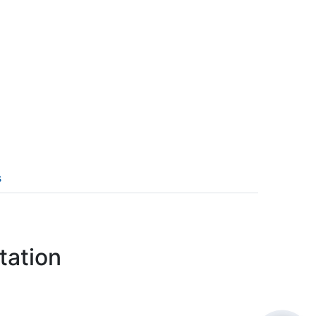
s
tation
Hello! I'm RiA, your Ai assistant.
How can I help?