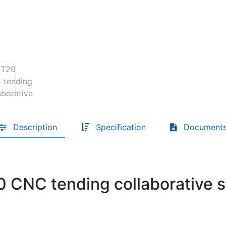
Descoperă RiA Ecosystem
Platformă integrată pentru managementul
flotei de roboți
Monitorizare în timp real și analiză date
Conectează roboți, software și servicii într-
o singură soluție
Scalabil de la 1 robot la zeci de unități
Description
Specification
Document
Află mai mult
Discută cu RiA
0 CNC tending collaborative s