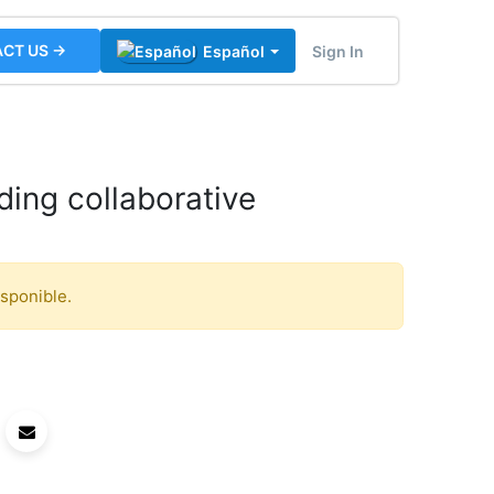
CT US →
Sign In
Español
ing collaborative
isponible.