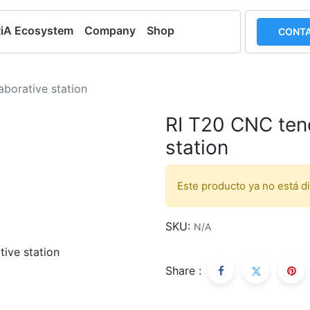
RiA Ecosystem
Company
Shop
CONTA
aborative station
RI T20 CNC tend
station
Este producto ya no está d
SKU:
N/A
Share :