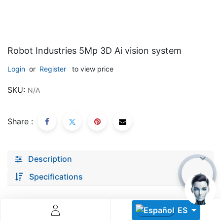
Robot Industries 5Mp 3D Ai vision system
Login
or
Register
to view price
Descoperă RiA Ecosystem
SKU:
N/A
Platformă integrată pentru managementul flotei de roboți
Monitorizare în timp real și analiză date
Share :
Conectează roboți, software și servicii într-o singură
soluție
Scalabil de la 1 robot la zeci de unități
Description
Află mai mult
Discută cu RiA
Specifications
ES