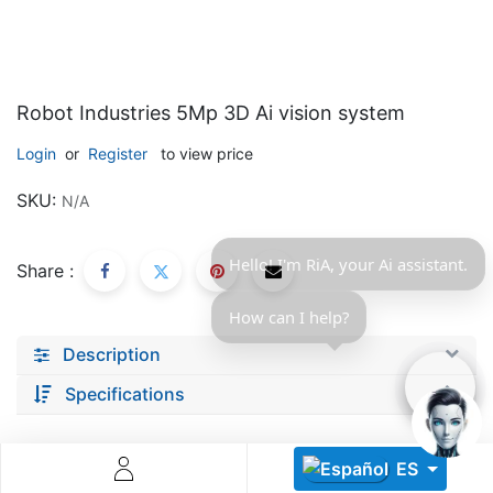
Robot Industries 5Mp 3D Ai vision system
Login
or
Register
to view price
Descoperă RiA Ecosystem
SKU:
N/A
Platformă integrată pentru managementul flotei de roboți
Monitorizare în timp real și analiză date
Hello! I'm RiA, your Ai assistant.
Share :
Conectează roboți, software și servicii într-o singură
soluție
How can I help?
Scalabil de la 1 robot la zeci de unități
Description
Află mai mult
Discută cu RiA
Specifications
ES