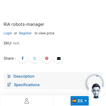
RiA robots-manager
Login
or
Register
to view price
Descoperă RiA Ecosystem
SKU:
N/A
Platformă integrată pentru managementul flotei de roboți
Monitorizare în timp real și analiză date
Share :
Conectează roboți, software și servicii într-o singură
soluție
Scalabil de la 1 robot la zeci de unități
Description
Află mai mult
Discută cu RiA
Specifications
ES