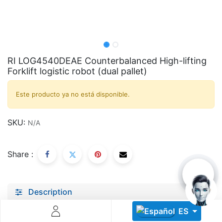
RI LOG4540DEAE Counterbalanced High-lifting
Forklift logistic robot (dual pallet)
Descoperă RiA Ecosystem
Este producto ya no está disponible.
Platformă integrată pentru managementul flotei de roboți
Monitorizare în timp real și analiză date
SKU:
N/A
Conectează roboți, software și servicii într-o singură
soluție
Scalabil de la 1 robot la zeci de unități
Share :
Află mai mult
Discută cu RiA
Description
Specifications
ES