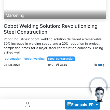
Marketing
Cobot Welding Solution: Revolutionizing
Steel Construction
Robot Industries' cobot welding solution delivered a remarkable
30% increase in welding speed and a 20% reduction in project
Descoperă RiA Ecosystem
completion times for a major steel construction company. Facing
Platformă integrată pentru managementul flotei de roboți
skilled wel...
Monitorizare în timp real și analiză date
automation
cobot welding
steel construction
Conectează roboți, software și servicii într-o singură
22 juil. 2025
0
3545
Blog
soluție
Scalabil de la 1 robot la zeci de unități
Află mai mult
Discută cu RiA
FR